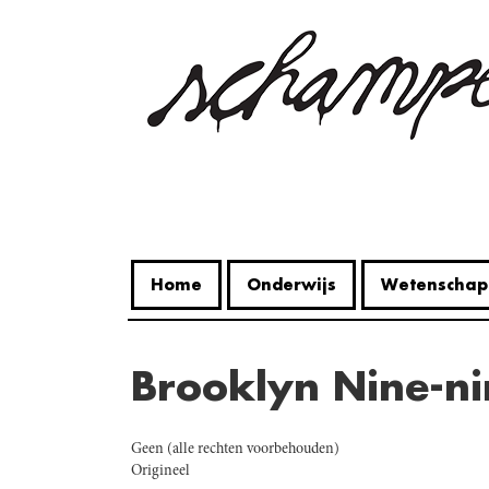
Overslaan
en
naar
de
inhoud
gaan
Home
Onderwijs
Wetenschap
Brooklyn Nine-ni
Geen (alle rechten voorbehouden)
Origineel