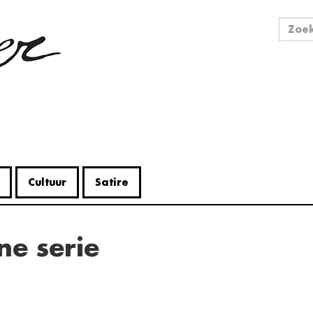
Zo
Zoek
Cultuur
Satire
ne serie
V
Me