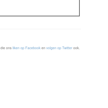
The Odyssey: Interview met classica professor
Sels
Gent Jazz 2026: Dag 2 en 3
 die ons
liken op Facebook
en
volgen op Twitter
ook.