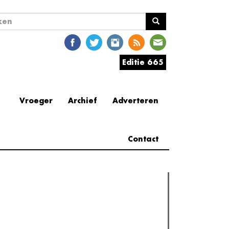
ekveld
en
Editie 665
Vroeger
Archief
Adverteren
Contact
erder lezen
est gelezen
(actieve tabblad)
Meest recent
Recensie: The Odyssey