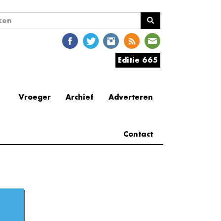
ekveld
en
Editie 665
Vroeger
Archief
Adverteren
Contact