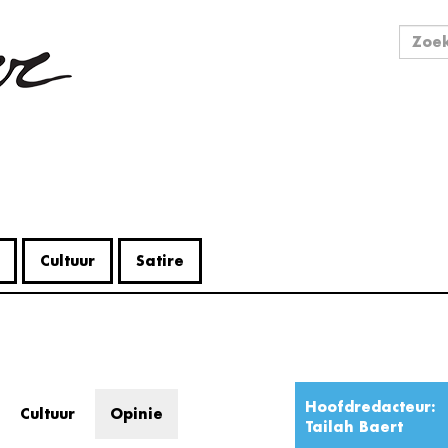
Zo
Zoek
Cultuur
Satire
Hoofdredacteur:
Cultuur
Opinie
Tailah Baert