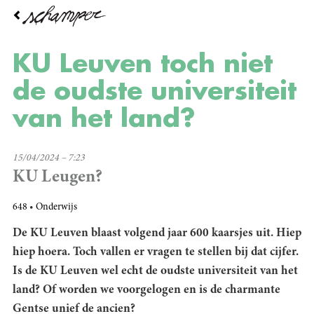
Overslaan
en
naar
de
KU Leuven toch niet
inhoud
gaan
de oudste universiteit
van het land?
15/04/2024 – 7:23
KU Leugen?
648
Onderwijs
De KU Leuven blaast volgend jaar 600 kaarsjes uit. Hiep
hiep hoera. Toch vallen er vragen te stellen bij dat cijfer.
Is de KU Leuven wel echt de oudste universiteit van het
land? Of worden we voorgelogen en is de charmante
Gentse unief de ancien?