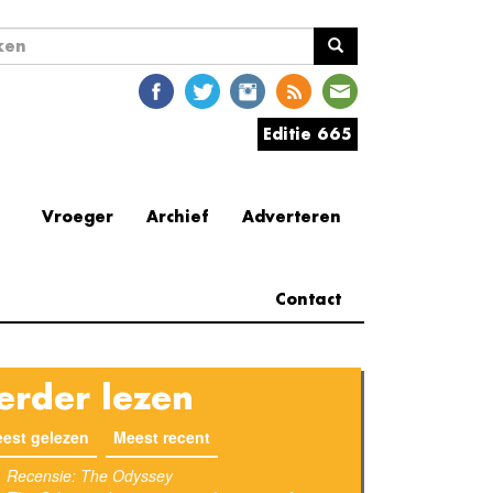
ekveld
en
Editie 665
Vroeger
Archief
Adverteren
Contact
erder lezen
est gelezen
(actieve tabblad)
Meest recent
Recensie: The Odyssey