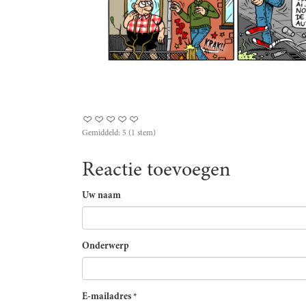
Gemiddeld:
5
(
1
stem)
Reactie toevoegen
Uw naam
Onderwerp
E-mailadres
*