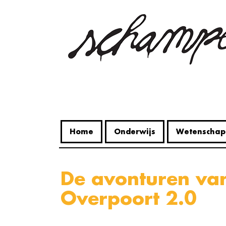
Overslaan
en
naar
de
inhoud
gaan
Home
Onderwijs
Wetenschap
De avonturen van Schampie:
Overpoort 2.0