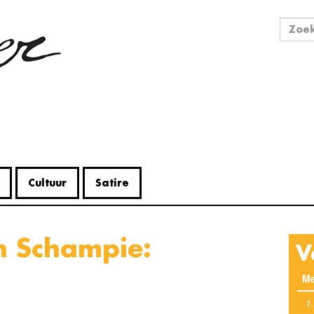
Zo
Zoek
Cultuur
Satire
V
Me