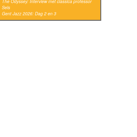
The Odyssey: Interview met classica professor
Sels
Gent Jazz 2026: Dag 2 en 3