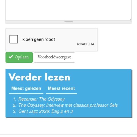
Voorbeeldweergave
Opslaan
Verder lezen
Meest gelezen
(actieve tabblad)
Meest recent
Recensie: The Odyssey
The Odyssey: Interview met classica professor Sels
Gent Jazz 2026: Dag 2 en 3