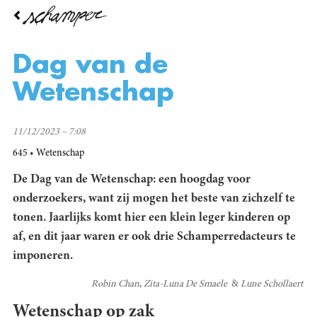
Overslaan
en
naar
de
Dag van de
inhoud
gaan
Wetenschap
11/12/2023 – 7:08
645
Wetenschap
De Dag van de Wetenschap: een hoogdag voor
onderzoekers, want zij mogen het beste van zichzelf te
tonen. Jaarlijks komt hier een klein leger kinderen op
af, en dit jaar waren er ook drie Schamperredacteurs te
imponeren.
Robin Chan
Zita-Luna De Smaele
Lune Schollaert
Wetenschap op zak