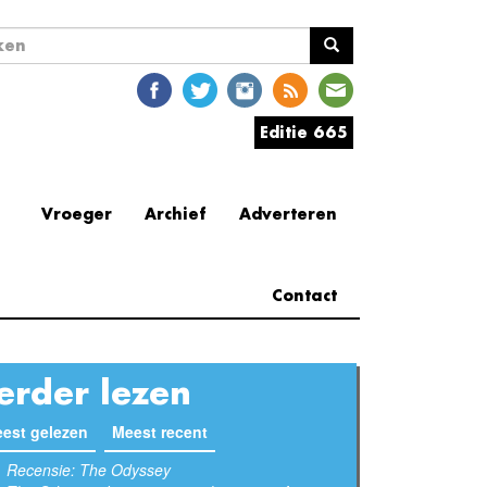
ekveld
en
Editie 665
Vroeger
Archief
Adverteren
Contact
erder lezen
est gelezen
(actieve tabblad)
Meest recent
Recensie: The Odyssey