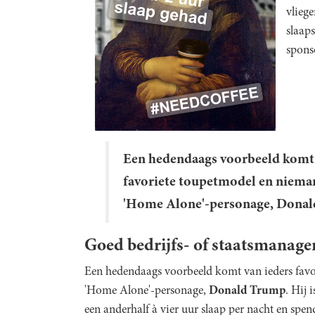
vliege
slaap
spons
Een hedendaags voorbeeld komt 
favoriete toupetmodel en nieman
'Home Alone'-personage,
Donal
Goed bedrijfs- of staatsmanag
Een hedendaags voorbeeld komt van ieders favo
'Home Alone'-personage,
Donald Trump
. Hij 
een anderhalf à vier uur slaap per nacht en spend