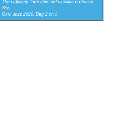
The Odyssey: Interview met classica professor
Sels
Gent Jazz 2026: Dag 2 en 3