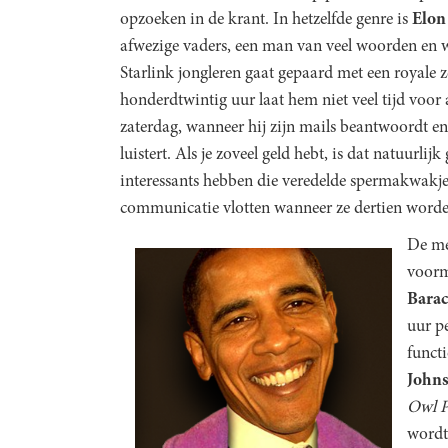
opzoeken in de krant. In hetzelfde genre is
Elon
afwezige vaders, een man van veel woorden en wei
Starlink jongleren gaat gepaard met een royale 
honderdtwintig uur laat hem niet veel tijd voor a
zaterdag, wanneer hij zijn mails beantwoordt en 
luistert. Als je zoveel geld hebt, is dat natuurl
interessants hebben die veredelde spermakwakjes
communicatie vlotten wanneer ze dertien worden
De me
voorm
Bara
uur pe
functi
Johns
Owl P
wordt