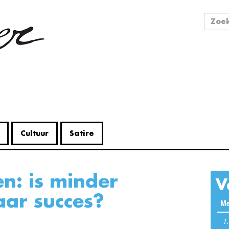
Zo
Zoek
Cultuur
Satire
V
ar succes?
Me