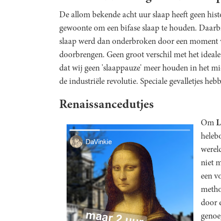
De allom bekende acht uur slaap heeft geen his
gewoonte om een bifase slaap te houden. Daarbij
slaap werd dan onderbroken door een moment w
doorbrengen. Geen groot verschil met het ideal
dat wij geen 'slaappauze' meer houden in het m
de industriële revolutie. Speciale gevalletjes heb
Renaissancedutjes
Om
L
helebo
wereld
niet m
een v
metho
door 
genoeg