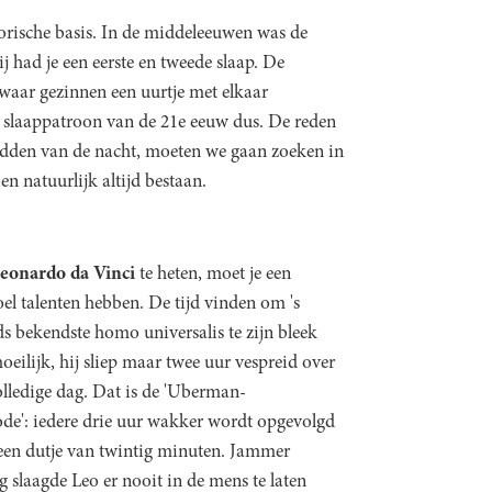
torische basis. In de middeleeuwen was de
 had je een eerste en tweede slaap. De
aar gezinnen een uurtje met elkaar
e slaappatroon van de 21e eeuw dus. De reden
idden van de nacht, moeten we gaan zoeken in
ben natuurlijk altijd bestaan.
eonardo da Vinci
te heten, moet je een
el talenten hebben. De tijd vinden om 's
s bekendste homo universalis te zijn bleek
oeilijk, hij sliep maar twee uur vespreid over
olledige dag. Dat is de 'Uberman-
de': iedere drie uur wakker wordt opgevolgd
een dutje van twintig minuten. Jammer
 slaagde Leo er nooit in de mens te laten