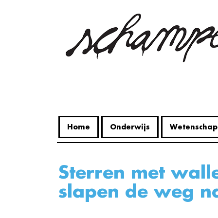
Overslaan
en
naar
de
inhoud
gaan
Home
Onderwijs
Wetenschap
Sterren met wallen: is minder
slapen de weg na