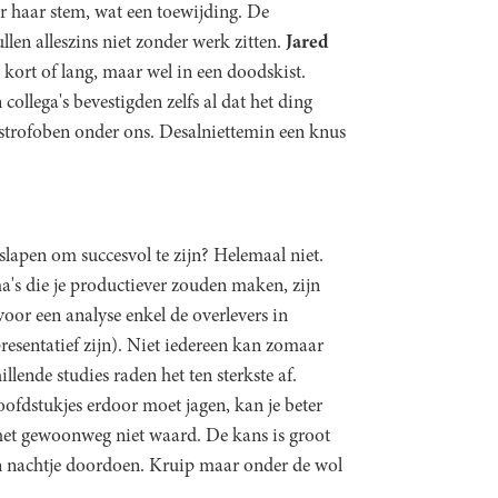
r haar stem, wat een toewijding. De
en alleszins niet zonder werk zitten.
Jared
el kort of lang, maar wel in een doodskist.
ollega's bevestigden zelfs al dat het ding
ustrofoben onder ons. Desalniettemin een knus
slapen om succesvol te zijn? Helemaal niet.
's die je productiever zouden maken, zijn
voor een analyse enkel de overlevers in
resentatief zijn). Niet iedereen kan zomaar
llende studies raden het ten sterkste af.
oofdstukjes erdoor moet jagen, kan je beter
s het gewoonweg niet waard. De kans is groot
en nachtje doordoen. Kruip maar onder de wol