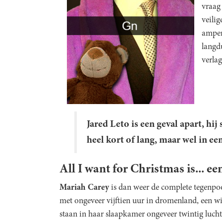
vraag 
veilig
amper
langdu
verlag
Jared Leto
is een geval apart, hij 
heel kort of lang, maar wel in ee
All I want for Christmas is... e
Mariah Carey
is dan weer de complete tegenpoo
met ongeveer vijftien uur in dromenland, een w
staan in haar slaapkamer ongeveer twintig luch