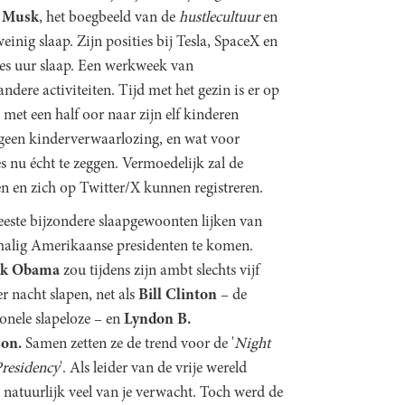
 Musk
, het boegbeeld van de
hustlecultuur
en
nig slaap. Zijn posities bij Tesla, SpaceX en
zes uur slaap. Een werkweek van
ndere activiteiten. Tijd met het gezin is er op
met een half oor naar zijn elf kinderen
ijk geen kinderverwaarlozing, en wat voor
 nu écht te zeggen. Vermoedelijk zal de
 en zich op Twitter/X kunnen registreren.
este bijzondere slaapgewoonten lijken van
alig Amerikaanse presidenten te komen.
ck Obama
zou tijdens zijn ambt slechts vijf
r nacht slapen, net als
Bill Clinton
– de
onele slapeloze – en
Lyndon B.
on.
Samen zetten ze de trend voor de '
Night
residency
'. Als leider van de vrije wereld
 natuurlijk veel van je verwacht. Toch werd de