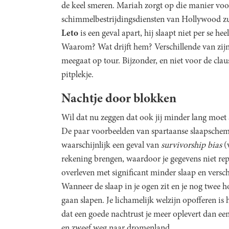
de keel smeren. Mariah zorgt op die manier voo
schimmelbestrijdingsdiensten van Hollywood zull
Leto
is een geval apart, hij slaapt niet per se he
Waarom? Wat drijft hem? Verschillende van zijn c
meegaat op tour. Bijzonder, en niet voor de cla
pitplekje.
Nachtje door blokken
Wil dat nu zeggen dat ook jij minder lang moet 
De paar voorbeelden van spartaanse slaapschema
waarschijnlijk een geval van
survivorship bias
(
rekening brengen, waardoor je gegevens niet rep
overleven met significant minder slaap en verschi
Wanneer de slaap in je ogen zit en je nog twee h
gaan slapen. Je lichamelijk welzijn opofferen i
dat een goede nachtrust je meer oplevert dan e
en zweef weg naar dromenland.