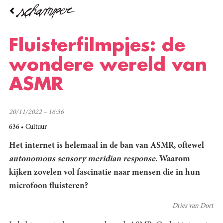
Overslaan
en
naar
de
Fluisterfilmpjes: de
inhoud
gaan
wondere wereld van
ASMR
20/11/2022 – 16:36
636
Cultuur
Het internet is helemaal in de ban van ASMR, oftewel
a
utonomous sensory meridian response.
Waarom
kijken zovelen vol fascinatie naar mensen die in hun
microfoon fluisteren?
Dries van Dort