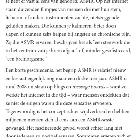
Je hebt er vast al eens van gehoord: ASMR. Op het internet
staan duizenden filmpjes van mensen die met hun stem,
lichaam, of andere instrumenten zachte, nietszeggende
geluiden maken. Die kunnen je kalmeren, beter doen
slapen of kunnen zelfs helpen bij angsten en chronische pijn.
Zij die ASMR ervaren, beschrijven het als "een stemvork die
in het centrum van je brein afgaat" of, minder gesofisticeerd,
"een breinorgasme."
Een korte geschiedenis: het begrip ASMR is relatief nieuw
en bestaat eigenlijk nog maar een dikke tien jaar. ASMR is
rond 2008 ontstaan op blogs en
message boards
– want zo
werkte het internet in die tijd – waar mensen ontdekten dat
ze niet de enigen waren die deze sensaties ervoeren.
Tegenwoordig is het concept echter wijdverbreid en hebben
miljoenen mensen zich al eens aan een ASMR-sessie
gewaagd. Het fascinerende gevoel wordt echter lang niet
door iedereen zo positief ervaren. Sommigen ergeren zich er