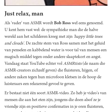
Just relax, man
Als 'vader' van ASMR wordt
Bob Ross
wel eens genoemd.
U kent hem vast wel: de sympathieke man die de halve
wereld aan het schilderen kreeg met zijn
'
happy little trees
and clouds'
. De zachte stem van Ross samen met het geluid
van penselen en kabbelend water is voor tal van mensen een
magisch middel tegen onder andere slaaptekort en angst.
Vandaag staat YouTube echter vol
ASMRtists
(de naam die
ASMR-creators zichzelf geven) die fluisteren, hijgen, of
andere zaken tegen hun microfoon kletsen in de hoop de
luisteraars een relaxerend gevoel te geven.
Er bestaat niet één soort ASMR-video. Zo heb je video's van
mensen die aan het eten zijn, jongens die doen alsof ze je
vriendje zijn en positieve confirmaties in je oren fluisteren,