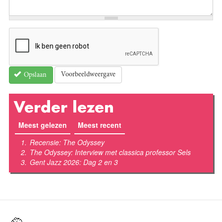
Voorbeeldweergave
Opslaan
Verder lezen
Meest gelezen
(actieve tabblad)
Meest recent
Recensie: The Odyssey
The Odyssey: Interview met classica professor Sels
Gent Jazz 2026: Dag 2 en 3