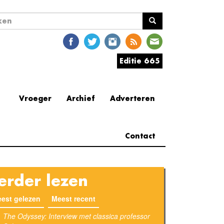
ekveld
en
Editie 665
Vroeger
Archief
Adverteren
Contact
erder lezen
est gelezen
Meest recent
(actieve tabblad)
The Odyssey: Interview met classica professor