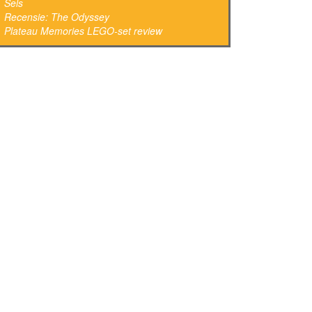
Sels
Recensie: The Odyssey
Plateau Memories LEGO-set review