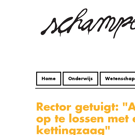
Overslaan
en
naar
de
inhoud
gaan
Home
Onderwijs
Wetenschap
Rector getuigt: "Alle problemen
op te lossen met
kettingzaag"