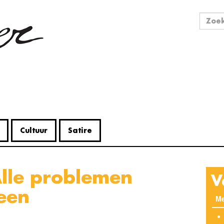
Zo
Zoek
Cultuur
Satire
V
 een
Me