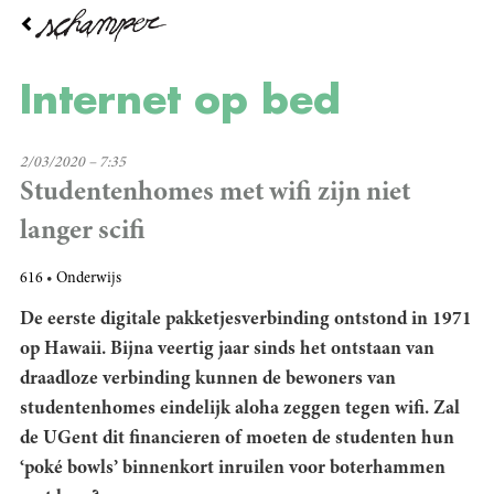
Overslaan
en
naar
de
Internet op bed
inhoud
gaan
2/03/2020 – 7:35
Studentenhomes met wifi zijn niet
langer scifi
616
Onderwijs
De eerste digitale pakketjesverbinding ontstond in 1971
op Hawaii. Bijna veertig jaar sinds het ontstaan van
draadloze verbinding kunnen de bewoners van
studentenhomes eindelijk aloha zeggen tegen wifi. Zal
de UGent dit financieren of moeten de studenten hun
‘poké bowls’ binnenkort inruilen voor boterhammen