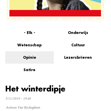
- Elk -
Onderwijs
Wetenschap
Cultuur
Opinie
Lezersbrieven
Satire
Het winterdipje
3/11/2019 – 19:40
Antoon Van Ryckeghem