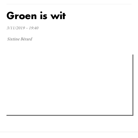
Groen is wit
3/11/2019 – 19:40
Sixtine Bérard
Verder lezen
Meest gelezen
(actieve tabblad)
Meest recent
Recensie: The Odyssey
Gent Jazz 2026: Dag 2 en 3
Jelle Denturck (Dressed Like Boys): "Als we 'Stonewall
Riots Forever' nu live brengen, voelt dat echt als een
manifest"