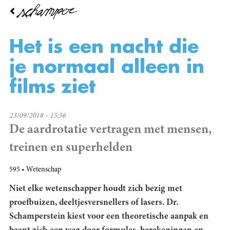
Overslaan
en
naar
de
Het is een nacht die
inhoud
gaan
je normaal alleen in
films ziet
23/09/2018 – 15:56
De aardrotatie vertragen met mensen,
treinen en superhelden
595
Wetenschap
Niet elke wetenschapper houdt zich bezig met
proefbuizen, deeltjesversnellers of lasers. Dr.
Schamperstein kiest voor een theoretische aanpak en