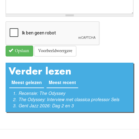
Voorbeeldweergave
Opslaan
Verder lezen
Meest gelezen
(actieve tabblad)
Meest recent
Recensie: The Odyssey
The Odyssey: Interview met classica professor Sels
Gent Jazz 2026: Dag 2 en 3