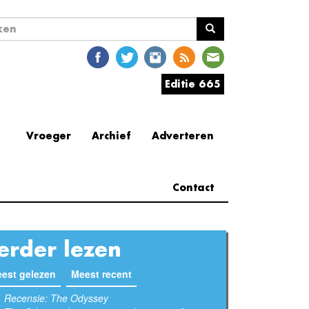
ekveld
en
Editie 665
Vroeger
Archief
Adverteren
Contact
erder lezen
est gelezen
(actieve tabblad)
Meest recent
Recensie: The Odyssey