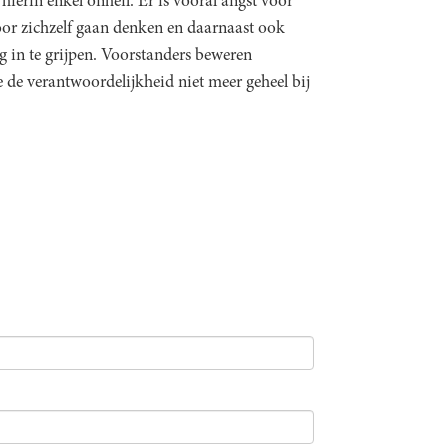
n hierin enkel onheil. Er is vooral angst voor
oor zichzelf gaan denken en daarnaast ook
g in te grijpen. Voorstanders beweren
e de verantwoordelijkheid niet meer geheel bij