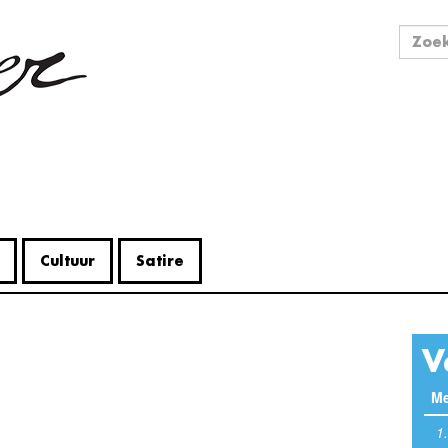
Zo
Zoek
Cultuur
Satire
V
Me