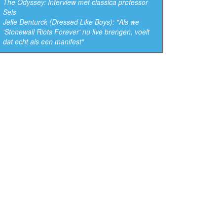
The Odyssey: Interview met classica professor
Sels
Jelle Denturck (Dressed Like Boys): "Als we
'Stonewall Riots Forever' nu live brengen, voelt
dat echt als een manifest"