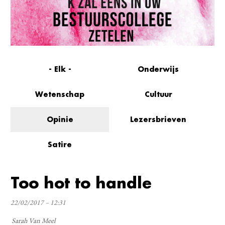
- Elk -
Onderwijs
Wetenschap
Cultuur
Opinie
Lezersbrieven
Satire
Too hot to handle
22/02/2017 – 12:31
Sarah Van Meel