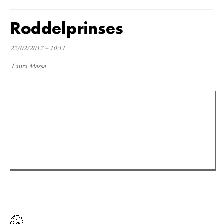
Roddelprinses
22/02/2017 – 10:11
Laura Massa
Verder lezen
Meest gelezen
(actieve tabblad)
Meest recent
Recensie: The Odyssey
The Odyssey: Interview met classica professor Sels
Gent Jazz 2026: Dag 2 en 3