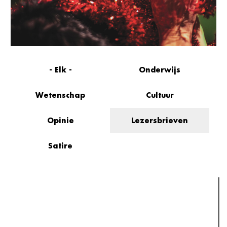
- Elk -
Onderwijs
Wetenschap
Cultuur
Opinie
Lezersbrieven
Satire
Verder lezen
Meest gelezen
Meest recent
(actieve tabblad)
The Odyssey: Interview met classica professor Sels