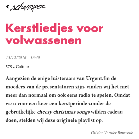
Overslaan
en
naar
de
Kerstliedjes voor
inhoud
gaan
volwassenen
13/12/2016 – 16:40
575
Cultuur
Aangezien de enige luisteraars van Urgent.fm de
moeders van de presentatoren zijn, vinden wij het niet
meer dan normaal om ook eens radio te spelen. Omdat
we u voor een keer een kerstperiode zonder de
gebruikelijke
cheesy christmas songs
wilden cadeau
doen, stelden wij deze originele playlist op.
Olivier Vander Bauwede