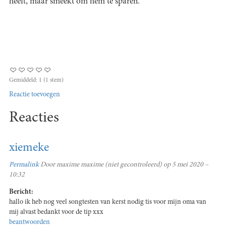
heeft, maar smeekt om hem te sparen.
Gemiddeld:
1
(
1
stem)
Reactie toevoegen
Reacties
xiemeke
Permalink
Door
maxime maxime (niet gecontroleerd)
op 5 mei 2020 –
10:32
Bericht:
hallo ik heb nog veel songtesten van kerst nodig tis voor mijn oma van
mij alvast bedankt voor de tip xxx
beantwoorden