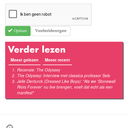
Voorbeeldweergave
Opslaan
Verder lezen
Meest gelezen
(actieve tabblad)
Meest recent
Recensie: The Odyssey
The Odyssey: Interview met classica professor Sels
Jelle Denturck (Dressed Like Boys): "Als we 'Stonewall
Riots Forever' nu live brengen, voelt dat echt als een
manifest"