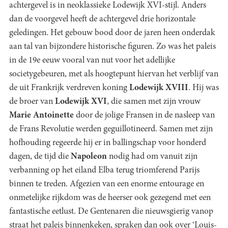
achtergevel is in neoklassieke Lodewijk XVI-stijl. Anders
dan de voorgevel heeft de achtergevel drie horizontale
geledingen. Het gebouw bood door de jaren heen onderdak
aan tal van bijzondere historische figuren. Zo was het paleis
in de 19e eeuw vooral van nut voor het adellijke
societygebeuren, met als hoogtepunt hiervan het verblijf van
de uit Frankrijk verdreven koning
Lodewijk XVIII
. Hij was
de broer van
Lodewijk XVI
, die samen met zijn vrouw
Marie Antoinette
door de jolige Fransen in de nasleep van
de Frans Revolutie werden geguillotineerd. Samen met zijn
hofhouding regeerde hij er in ballingschap voor honderd
dagen, de tijd die
Napoleon
nodig had om vanuit zijn
verbanning op het eiland Elba terug triomferend Parijs
binnen te treden. Afgezien van een enorme entourage en
onmetelijke rijkdom was de heerser ook gezegend met een
fantastische eetlust. De Gentenaren die nieuwsgierig vanop
straat het paleis binnenkeken, spraken dan ook over ‘Louis-