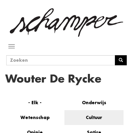
Overslaan
en
naar
de
inhoud
gaan
Navigatie
wisselen
Zoekveld
Zoeken
Wouter De Rycke
- Elk -
Onderwijs
Wetenschap
Cultuur
Opinie
Satire