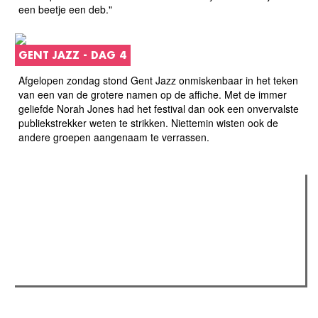
een beetje een deb."
GENT JAZZ - DAG 4
Afgelopen zondag stond Gent Jazz onmiskenbaar in het teken
van een van de grotere namen op de affiche. Met de immer
geliefde Norah Jones had het festival dan ook een onvervalste
publiekstrekker weten te strikken. Niettemin wisten ook de
andere groepen aangenaam te verrassen.
Verder lezen
Meest gelezen
(actieve tabblad)
Meest recent
Recensie: The Odyssey
The Odyssey: Interview met classica professor Sels
Gent Jazz 2026: Dag 2 en 3