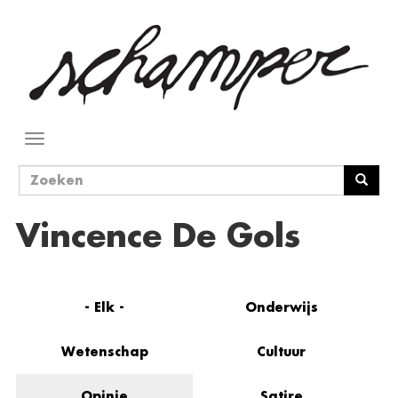
Overslaan
en
naar
de
inhoud
gaan
Navigatie
wisselen
Zoekveld
Zoeken
Vincence De Gols
- Elk -
Onderwijs
Wetenschap
Cultuur
Opinie
Satire