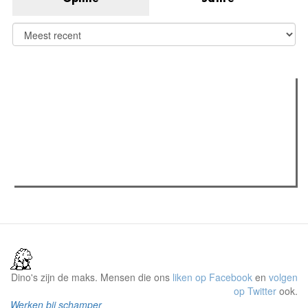
Verder lezen
Meest gelezen
Meest recent
(actieve tabblad)
The Odyssey: Interview met classica professor Sels
Recensie: The Odyssey
Plateau Memories LEGO-set review
Dino's zijn de maks. Mensen die ons
liken op Facebook
en
volgen
op Twitter
ook.
Werken bij schamper