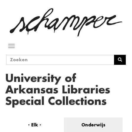
Overslaan
en
naar
de
inhoud
gaan
Navigatie
wisselen
Zoekveld
Zoeken
University of
Arkansas Libraries
Special Collections
- Elk -
Onderwijs