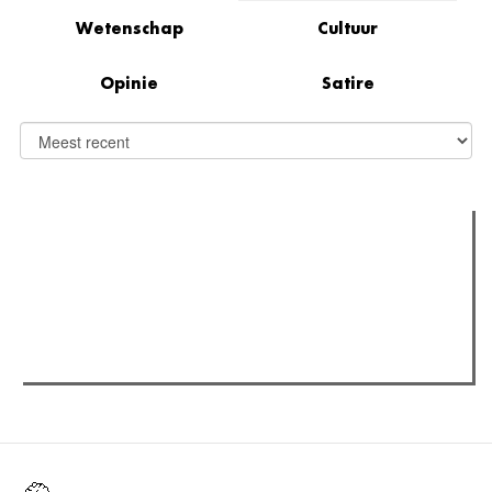
Wetenschap
Cultuur
Opinie
Satire
Verder lezen
Meest gelezen
(actieve tabblad)
Meest recent
Recensie: The Odyssey
The Odyssey: Interview met classica professor Sels
Gent Jazz 2026: Dag 2 en 3