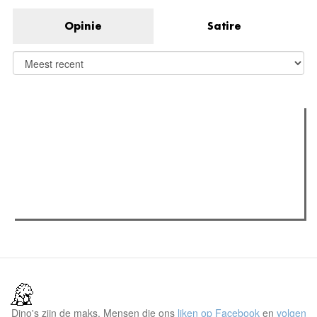
Opinie
Satire
Verder lezen
Meest gelezen
Meest recent
(actieve tabblad)
The Odyssey: Interview met classica professor Sels
Recensie: The Odyssey
Plateau Memories LEGO-set review
Dino's zijn de maks. Mensen die ons
liken op Facebook
en
volgen