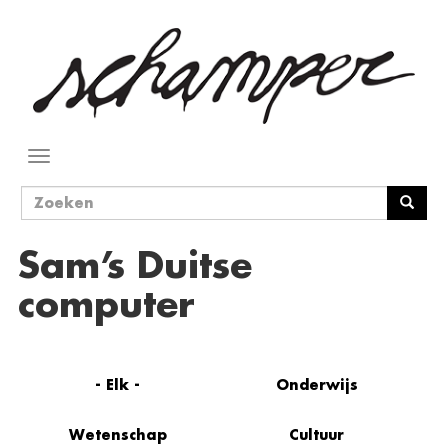
Overslaan
en
naar
de
inhoud
gaan
Navigatie
wisselen
Zoekveld
Zoeken
Sam’s Duitse
computer
- Elk -
Onderwijs
Wetenschap
Cultuur