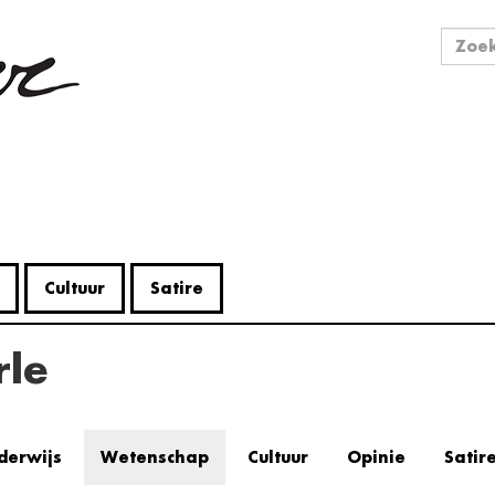
Zo
Zoek
Cultuur
Satire
rle
derwijs
Wetenschap
Cultuur
Opinie
Satir