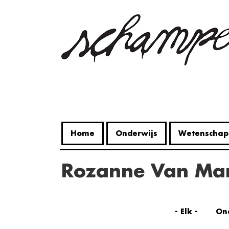
Overslaan
en
naar
de
inhoud
gaan
Home
Onderwijs
Wetenschap
Rozanne Van Ma
- Elk -
On
WE KUNNEN DIT NIET