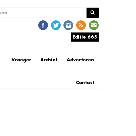
ekveld
en
Editie 665
Vroeger
Archief
Adverteren
Contact
e