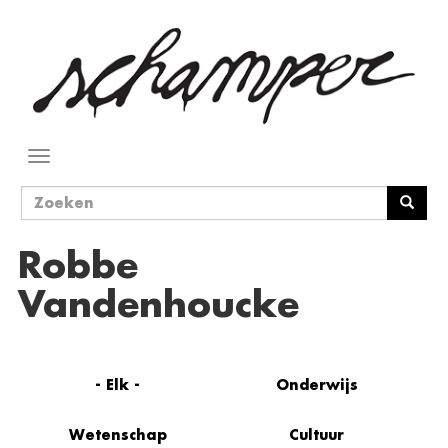
Overslaan
en
naar
de
inhoud
gaan
Navigatie
wisselen
Zoekveld
Zoeken
Robbe
Vandenhoucke
- Elk -
Onderwijs
Wetenschap
Cultuur