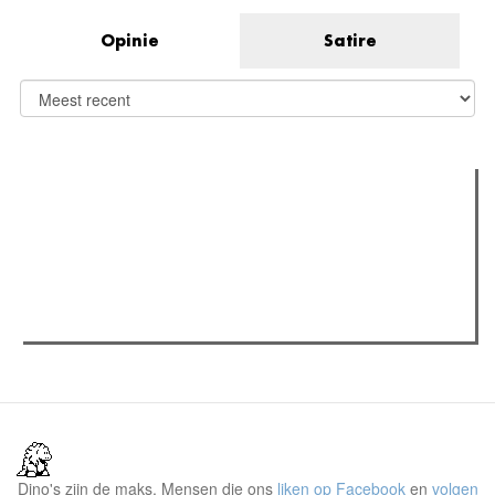
Opinie
Satire
Verder lezen
Meest gelezen
Meest recent
(actieve tabblad)
The Odyssey: Interview met classica professor Sels
Recensie: The Odyssey
Plateau Memories LEGO-set review
Dino's zijn de maks. Mensen die ons
liken op Facebook
en
volgen