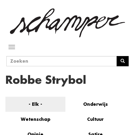
Overslaan
en
naar
de
inhoud
gaan
Navigatie
wisselen
Zoekveld
Zoeken
Robbe Strybol
- Elk -
Onderwijs
Wetenschap
Cultuur
Opinie
Satire