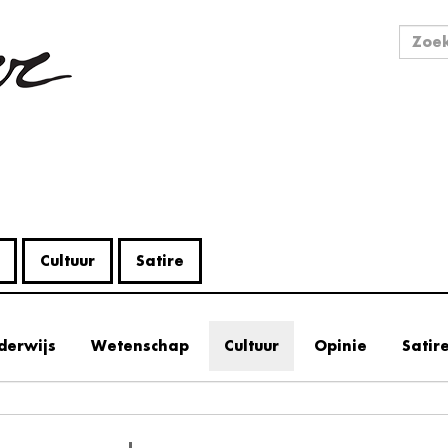
Zo
Zoek
Cultuur
Satire
derwijs
Wetenschap
Cultuur
Opinie
Satir