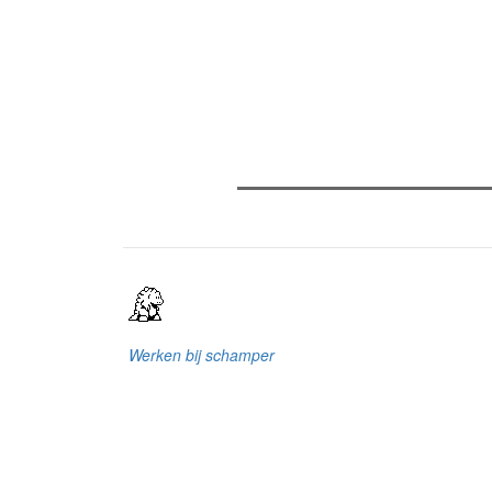
Verder lezen
Meest gelezen
Meest recent
(
The Odyssey: Interview met cl
Sels
Recensie: The Odyssey
Plateau Memories LEGO-set r
Werken bij schamper