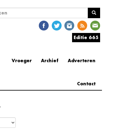
ekveld
en
Editie 665
Vroeger
Archief
Adverteren
Contact
e