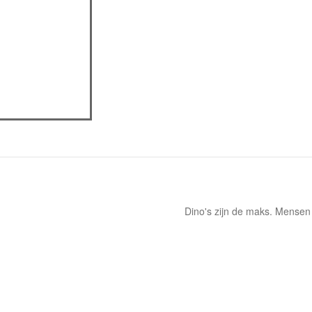
actieve tabblad)
assica professor
eview
Dino's zijn de maks. Mensen