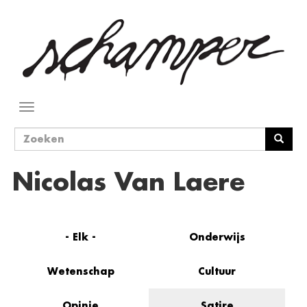
Overslaan
en
naar
de
inhoud
gaan
Navigatie
wisselen
Zoekveld
Zoeken
Nicolas Van Laere
- Elk -
Onderwijs
Wetenschap
Cultuur
Opinie
Satire