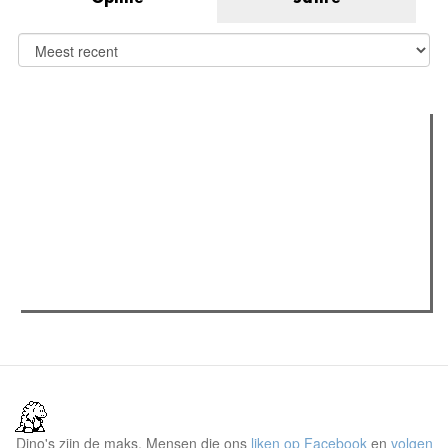
Verder lezen
Meest gelezen
(actieve tabblad)
Meest recent
Recensie: The Odyssey
The Odyssey: Interview met classica professor Sels
Jelle Denturck (Dressed Like Boys): "Als we 'Stonewall
Riots Forever' nu live brengen, voelt dat echt als een
manifest"
Dino's zijn de maks. Mensen die ons
liken op Facebook
en
volgen