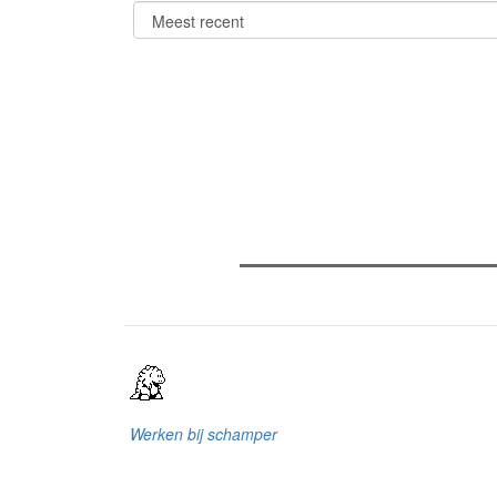
Verder lezen
Meest gelezen
(actieve tabblad)
Meest recent
Recensie: The Odyssey
The Odyssey: Interview met cl
Sels
Gent Jazz 2026: Dag 2 en 3
Werken bij schamper