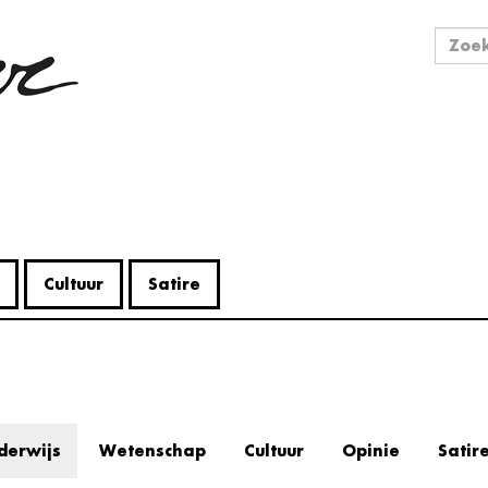
Zo
Zoek
Cultuur
Satire
derwijs
Wetenschap
Cultuur
Opinie
Satir