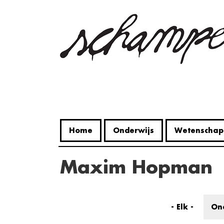
Overslaan
en
naar
de
inhoud
gaan
Home
Onderwijs
Wetenschap
Maxim Hopman
- Elk -
On