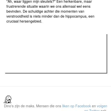
"Ah, waar liggen mijn sleutels?" Een herkenbare, maar
frustrerende situatie waarin we ons allemaal wel eens
bevinden. De schuldige achter die momenten van
verstrooidheid is niets minder dan de hippocampus, een
cruciaal hersengebied.
Verder lezen
Meest gelezen
Meest recent
(actieve tabblad)
The Odyssey: Interview met classica professor Sels
Recensie: The Odyssey
Plateau Memories LEGO-set review
Dino's zijn de maks. Mensen die ons
liken op Facebook
en
volgen
op Twitter
ook.