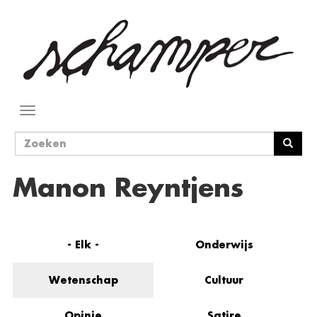
Overslaan
en
naar
de
inhoud
gaan
Navigatie
wisselen
Zoekveld
Zoeken
Manon Reyntjens
- Elk -
Onderwijs
Wetenschap
Cultuur
Opinie
Satire