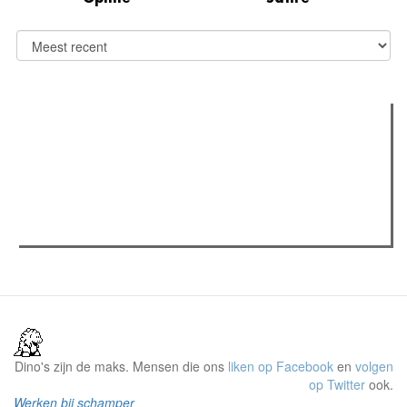
Verder lezen
Meest gelezen
(actieve tabblad)
Meest recent
Recensie: The Odyssey
The Odyssey: Interview met classica professor Sels
Gent Jazz 2026: Dag 2 en 3
Dino's zijn de maks. Mensen die ons
liken op Facebook
en
volgen
op Twitter
ook.
Werken bij schamper