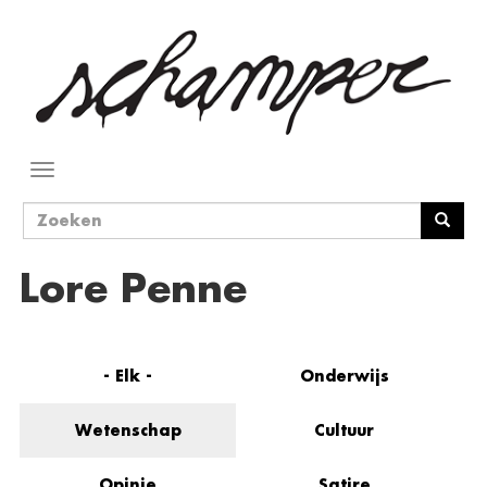
Overslaan
en
naar
de
inhoud
gaan
Navigatie
wisselen
Zoekveld
Zoeken
Lore Penne
- Elk -
Onderwijs
Wetenschap
Cultuur
Opinie
Satire