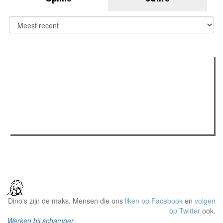
Verder lezen
Meest gelezen
Meest recent
(actieve tabblad)
The Odyssey: Interview met classica professor Sels
Recensie: The Odyssey
Plateau Memories LEGO-set review
Dino's zijn de maks. Mensen die ons
liken op Facebook
en
volgen
op Twitter
ook.
Werken bij schamper