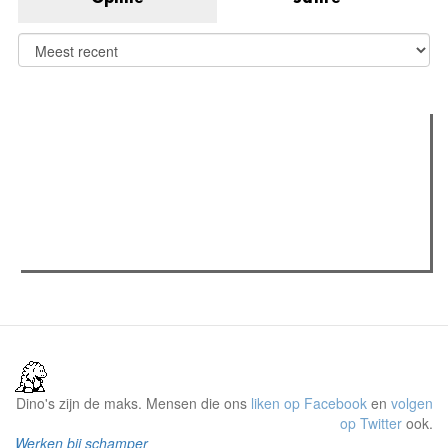
Verder lezen
Meest gelezen
Meest recent
(actieve tabblad)
The Odyssey: Interview met classica professor Sels
Recensie: The Odyssey
Plateau Memories LEGO-set review
Dino's zijn de maks. Mensen die ons
liken op Facebook
en
volgen
op Twitter
ook.
Werken bij schamper