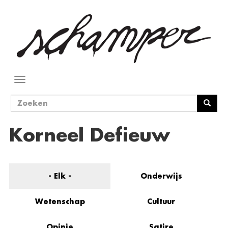
Overslaan
en
naar
de
inhoud
gaan
Navigatie
wisselen
Zoekveld
Zoeken
Korneel Defieuw
- Elk -
Onderwijs
Wetenschap
Cultuur
Opinie
Satire