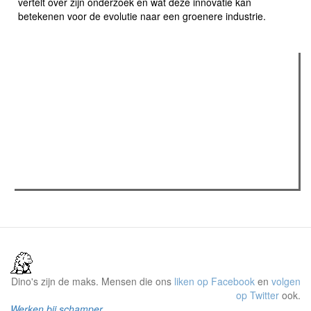
vertelt over zijn onderzoek en wat deze innovatie kan
betekenen voor de evolutie naar een groenere industrie.
Verder lezen
Meest gelezen
(actieve tabblad)
Meest recent
Recensie: The Odyssey
The Odyssey: Interview met classica professor Sels
Jelle Denturck (Dressed Like Boys): "Als we 'Stonewall
Riots Forever' nu live brengen, voelt dat echt als een
manifest"
Dino's zijn de maks. Mensen die ons
liken op Facebook
en
volgen
op Twitter
ook.
Werken bij schamper