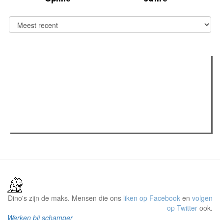
Verder lezen
Meest gelezen
(actieve tabblad)
Meest recent
Recensie: The Odyssey
The Odyssey: Interview met classica professor Sels
Gent Jazz 2026: Dag 2 en 3
Dino's zijn de maks. Mensen die ons
liken op Facebook
en
volgen
op Twitter
ook.
Werken bij schamper