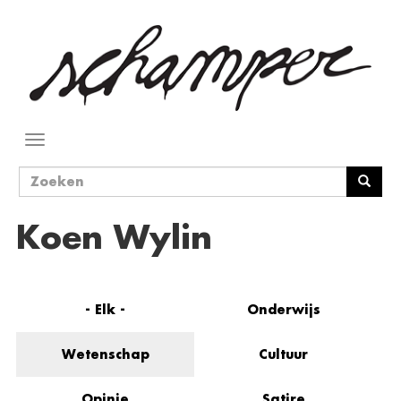
Overslaan
en
naar
de
inhoud
gaan
Navigatie
wisselen
Zoekveld
Zoeken
Koen Wylin
- Elk -
Onderwijs
Wetenschap
Cultuur
Opinie
Satire