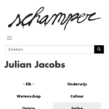
Overslaan
en
naar
de
inhoud
gaan
Navigatie
wisselen
Zoekveld
Zoeken
Julian Jacobs
- Elk -
Onderwijs
Wetenschap
Cultuur
Opinie
Satire