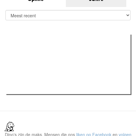
Verder lezen
Meest gelezen
(actieve tabblad)
Meest recent
Recensie: The Odyssey
The Odyssey: Interview met classica professor Sels
Jelle Denturck (Dressed Like Boys): "Als we 'Stonewall
Riots Forever' nu live brengen, voelt dat echt als een
manifest"
Dino's zijn de maks. Mensen die ons
liken op Facebook
en
volgen