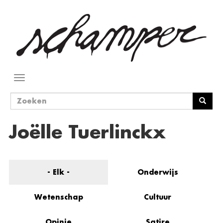
Overslaan
en
naar
de
inhoud
gaan
Navigatie
wisselen
Zoekveld
Zoeken
Joëlle Tuerlinckx
- Elk -
Onderwijs
Wetenschap
Cultuur
Opinie
Satire