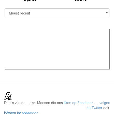
Verder lezen
Meest gelezen
(actieve tabblad)
Meest recent
Recensie: The Odyssey
The Odyssey: Interview met classica professor Sels
Gent Jazz 2026: Dag 2 en 3
Dino's zijn de maks. Mensen die ons
liken op Facebook
en
volgen
op Twitter
ook.
Werken bij schamper