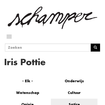
Overslaan
en
naar
de
inhoud
gaan
Navigatie
wisselen
Zoekveld
Zoeken
Iris Pottie
- Elk -
Onderwijs
Wetenschap
Cultuur
Opinie
Satire