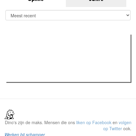
Verder lezen
Meest gelezen
(actieve tabblad)
Meest recent
Recensie: The Odyssey
The Odyssey: Interview met classica professor Sels
Gent Jazz 2026: Dag 2 en 3
Dino's zijn de maks. Mensen die ons
liken op Facebook
en
volgen
op Twitter
ook.
Werken bij schamper