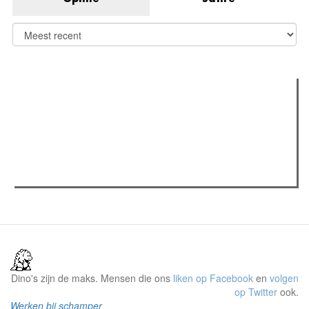
Verder lezen
Meest gelezen
Meest recent
(actieve tabblad)
The Odyssey: Interview met classica professor Sels
Recensie: The Odyssey
Plateau Memories LEGO-set review
Dino's zijn de maks. Mensen die ons
liken op Facebook
en
volgen
op Twitter
ook.
Werken bij schamper