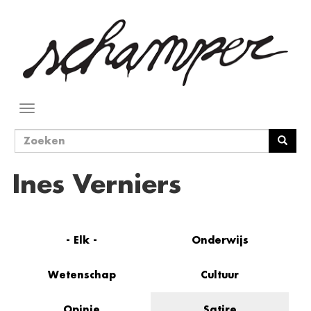
Overslaan
en
naar
de
inhoud
gaan
Navigatie
wisselen
Zoekveld
Zoeken
Ines Verniers
- Elk -
Onderwijs
Wetenschap
Cultuur
Opinie
Satire