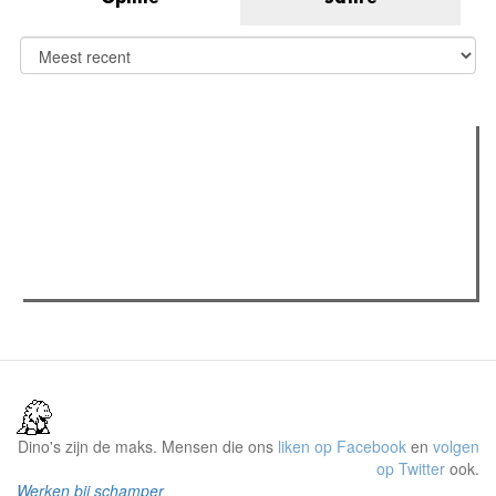
Verder lezen
Meest gelezen
(actieve tabblad)
Meest recent
Recensie: The Odyssey
The Odyssey: Interview met classica professor Sels
Gent Jazz 2026: Dag 2 en 3
Dino's zijn de maks. Mensen die ons
liken op Facebook
en
volgen
op Twitter
ook.
Werken bij schamper