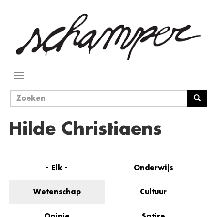
Overslaan
en
naar
de
inhoud
gaan
Navigatie
wisselen
Zoekveld
Zoeken
Hilde Christiaens
- Elk -
Onderwijs
Wetenschap
Cultuur
Opinie
Satire