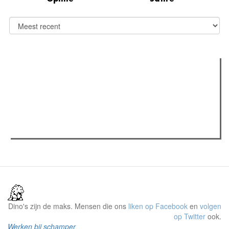
Verder lezen
Meest gelezen
Meest recent
(actieve tabblad)
The Odyssey: Interview met classica professor Sels
Recensie: The Odyssey
Plateau Memories LEGO-set review
Dino's zijn de maks. Mensen die ons
liken op Facebook
en
volgen
op Twitter
ook.
Werken bij schamper