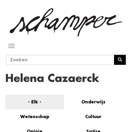
Overslaan
en
naar
de
inhoud
gaan
Navigatie
wisselen
Zoekveld
Zoeken
Helena Cazaerck
- Elk -
Onderwijs
Wetenschap
Cultuur
Opinie
Satire