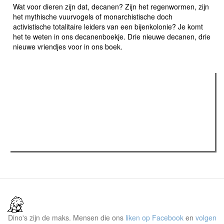
Wat voor dieren zijn dat, decanen? Zijn het regenwormen, zijn
het mythische vuurvogels of monarchistische doch
activistische totalitaire leiders van een bijenkolonie? Je komt
het te weten in ons decanenboekje. Drie nieuwe decanen, drie
nieuwe vriendjes voor in ons boek.
Verder lezen
Meest gelezen
Meest recent
(actieve tabblad)
The Odyssey: Interview met classica professor Sels
Recensie: The Odyssey
Plateau Memories LEGO-set review
Dino's zijn de maks. Mensen die ons
liken op Facebook
en
volgen