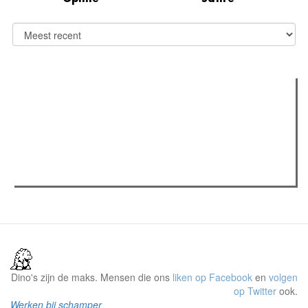
Verder lezen
Meest gelezen
Meest recent
(actieve tabblad)
The Odyssey: Interview met classica professor Sels
Recensie: The Odyssey
Plateau Memories LEGO-set review
Dino's zijn de maks. Mensen die ons
liken op Facebook
en
volgen
op Twitter
ook.
Werken bij schamper