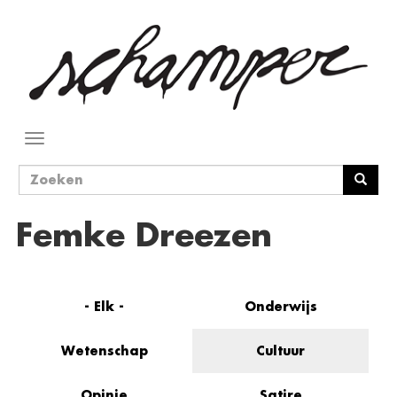
Overslaan
en
naar
de
inhoud
gaan
Navigatie
wisselen
Zoekveld
Zoeken
Femke Dreezen
- Elk -
Onderwijs
Wetenschap
Cultuur
Opinie
Satire