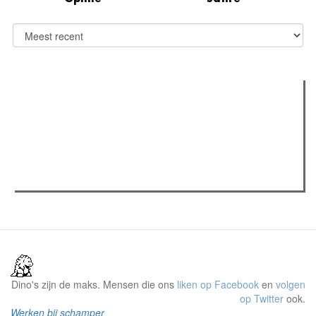
Verder lezen
Meest gelezen
(actieve tabblad)
Meest recent
Recensie: The Odyssey
The Odyssey: Interview met classica professor Sels
Gent Jazz 2026: Dag 2 en 3
Dino's zijn de maks. Mensen die ons
liken op Facebook
en
volgen
op Twitter
ook.
Werken bij schamper