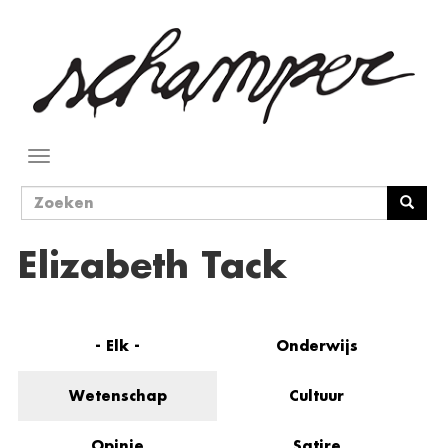
Overslaan
en
naar
de
inhoud
gaan
Navigatie
wisselen
Zoekveld
Zoeken
Elizabeth Tack
- Elk -
Onderwijs
Wetenschap
Cultuur
Opinie
Satire