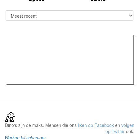
Verder lezen
Meest gelezen
(actieve tabblad)
Meest recent
Recensie: The Odyssey
The Odyssey: Interview met classica professor Sels
Gent Jazz 2026: Dag 2 en 3
Dino's zijn de maks. Mensen die ons
liken op Facebook
en
volgen
op Twitter
ook.
Werken bij schamper