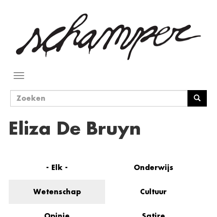
Overslaan
en
naar
de
inhoud
gaan
Navigatie
wisselen
Zoekveld
Zoeken
Eliza De Bruyn
- Elk -
Onderwijs
Wetenschap
Cultuur
Opinie
Satire