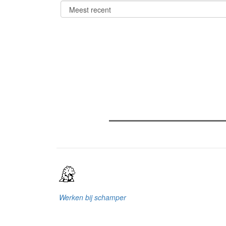
Verder lezen
Meest gelezen
Meest recent
(
The Odyssey: Interview met cl
Sels
Recensie: The Odyssey
Plateau Memories LEGO-set r
Werken bij schamper