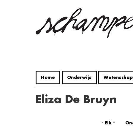
Overslaan
en
naar
de
inhoud
gaan
Home
Onderwijs
Wetenschap
Eliza De Bruyn
- Elk -
On