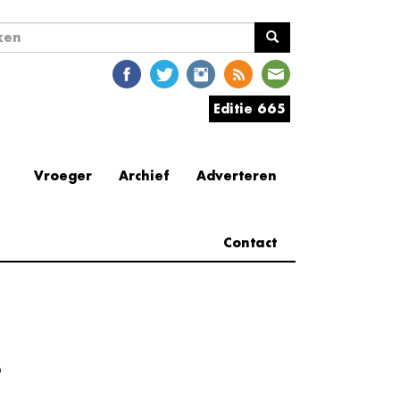
ekveld
en
Editie 665
Vroeger
Archief
Adverteren
Contact
e