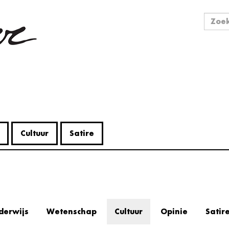
Zo
Zoek
Cultuur
Satire
derwijs
Wetenschap
Cultuur
Opinie
Satir