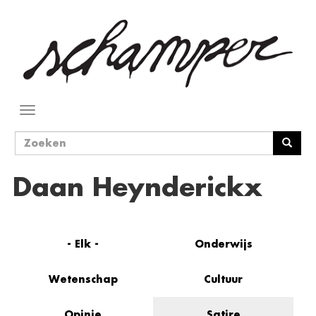
Overslaan
en
naar
de
inhoud
gaan
Navigatie
wisselen
Zoekveld
Zoeken
Daan Heynderickx
- Elk -
Onderwijs
Wetenschap
Cultuur
Opinie
Satire