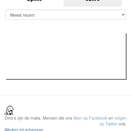
Verder lezen
Meest gelezen
(actieve tabblad)
Meest recent
Recensie: The Odyssey
The Odyssey: Interview met classica professor Sels
Gent Jazz 2026: Dag 2 en 3
Dino's zijn de maks. Mensen die ons
liken op Facebook
en
volgen
op Twitter
ook.
Werken bij schamper