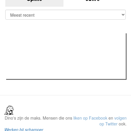
Verder lezen
Meest gelezen
Meest recent
(actieve tabblad)
The Odyssey: Interview met classica professor Sels
Recensie: The Odyssey
Plateau Memories LEGO-set review
Dino's zijn de maks. Mensen die ons
liken op Facebook
en
volgen
op Twitter
ook.
Werken bij schamper