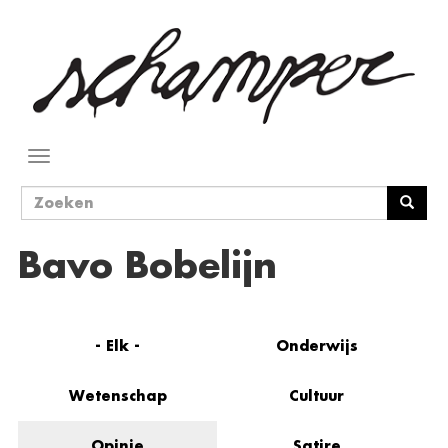
Overslaan
en
naar
de
inhoud
gaan
Navigatie
wisselen
Zoekveld
Zoeken
Bavo Bobelijn
- Elk -
Onderwijs
Wetenschap
Cultuur
Opinie
Satire