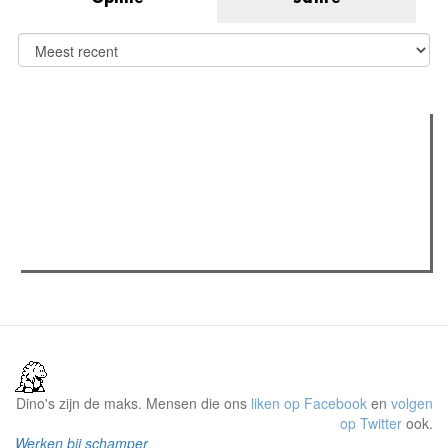
Verder lezen
Meest gelezen
Meest recent
(actieve tabblad)
The Odyssey: Interview met classica professor Sels
Recensie: The Odyssey
Plateau Memories LEGO-set review
Dino's zijn de maks. Mensen die ons
liken op Facebook
en
volgen
op Twitter
ook.
Werken bij schamper