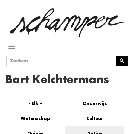
Overslaan
en
naar
de
inhoud
gaan
Navigatie
wisselen
Zoekveld
Zoeken
Bart Kelchtermans
- Elk -
Onderwijs
Wetenschap
Cultuur
Opinie
Satire