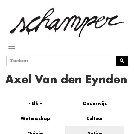
Overslaan
en
naar
de
inhoud
gaan
Navigatie
wisselen
Zoekveld
Zoeken
Axel Van den Eynden
- Elk -
Onderwijs
Wetenschap
Cultuur
Opinie
Satire