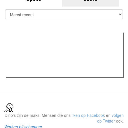
Verder lezen
Meest gelezen
(actieve tabblad)
Meest recent
Recensie: The Odyssey
The Odyssey: Interview met classica professor Sels
Gent Jazz 2026: Dag 2 en 3
Dino's zijn de maks. Mensen die ons
liken op Facebook
en
volgen
op Twitter
ook.
Werken bij schamper