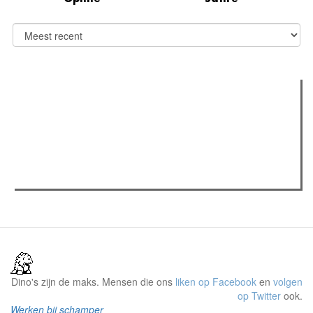
Verder lezen
Meest gelezen
Meest recent
(actieve tabblad)
The Odyssey: Interview met classica professor Sels
Recensie: The Odyssey
Plateau Memories LEGO-set review
Dino's zijn de maks. Mensen die ons
liken op Facebook
en
volgen
op Twitter
ook.
Werken bij schamper