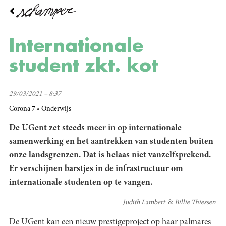
Overslaan
en
naar
de
Internationale
inhoud
gaan
student zkt. kot
29/03/2021 – 8:37
Corona 7
Onderwijs
De UGent zet steeds meer in op internationale
samenwerking en het aantrekken van studenten buiten
onze landsgrenzen. Dat is helaas niet vanzelfsprekend.
Er verschijnen barstjes in de infrastructuur om
internationale studenten op te vangen.
Judith Lambert
Billie Thiessen
De UGent kan een nieuw prestigeproject op haar palmares