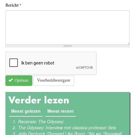
Bericht
*
Voorbeeldweergave
Opslaan
Verder lezen
Meest gelezen
(actieve tabblad)
Meest recent
Recensie: The Odyssey
The Odyssey: Interview met classica professor Sels
Jelle Denturck (Dressed Like Boys): "Als we 'Stonewall