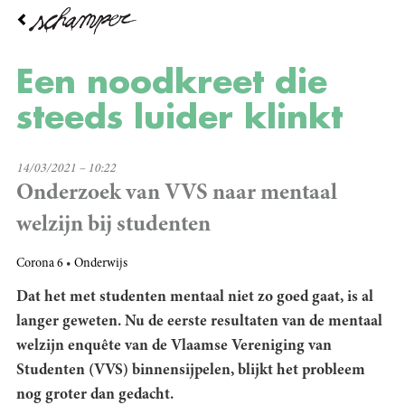
Overslaan
en
naar
de
Een noodkreet die
inhoud
gaan
steeds luider klinkt
14/03/2021 – 10:22
Onderzoek van VVS naar mentaal
welzijn bij studenten
Corona 6
Onderwijs
Dat het met studenten mentaal niet zo goed gaat, is al
langer geweten. Nu de eerste resultaten van de mentaal
welzijn enquête van de Vlaamse Vereniging van
Studenten (VVS) binnensijpelen, blijkt het probleem
nog groter dan gedacht.